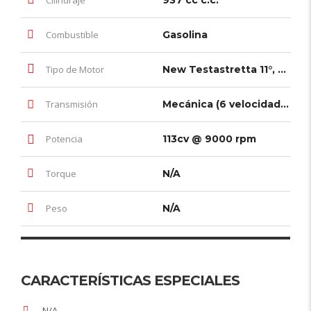
Cilindraje
937 cc c.c.
Combustible
Gasolina
Tipo de Motor
New Testastretta 11°, bicilíndrico en L, 4 válvulas por cilindro, Desmodrómico
Transmisión
Mecánica (6 velocidades)
Potencia
113cv @ 9000 rpm
Torque
N/A
Peso
N/A
CARACTERÍSTICAS ESPECIALES
N/A